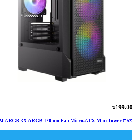
₪199.00
מארז Antec VX100M ARGB 3X ARGB 120mm Fan Micro-ATX Mini Tower 🔥