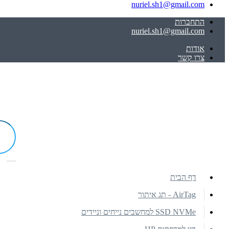
nuriel.sh1@gmail.com
התחברות
nuriel.sh1@gmail.com
אודות
צרו קשר
דף הבית
AirTag - תג איתור
SSD NVMe למחשבים נייחים וניידים