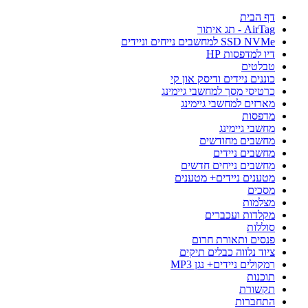
דף הבית
AirTag - תג איתור
SSD NVMe למחשבים נייחים וניידים
דיו למדפסות HP
טבלטים
כוננים ניידים ודיסק און קי
כרטיסי מסך למחשבי גיימינג
מארזים למחשבי גיימינג
מדפסות
מחשבי גיימינג
מחשבים מחודשים
מחשבים ניידים
מחשבים נייחים חדשים
מטענים ניידים+ מטענים
מסכים
מצלמות
מקלדות ועכברים
סוללות
פנסים ותאורת חרום
ציוד נלווה כבלים תיקים
רמקולים ניידים+ נגן MP3
תוכנות
תקשורת
התחברות