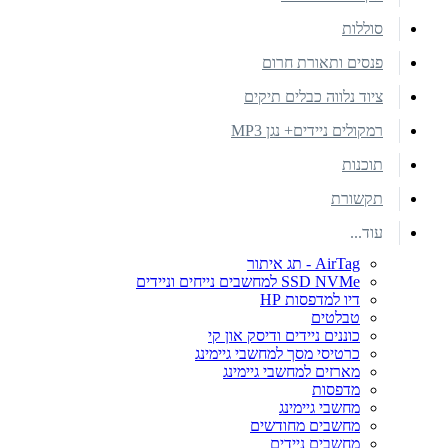
סוללות
פנסים ותאורת חרום
ציוד נלווה כבלים תיקים
רמקולים ניידים+ נגן MP3
תוכנות
תקשורת
עוד...
AirTag - תג איתור
SSD NVMe למחשבים נייחים וניידים
דיו למדפסות HP
טבלטים
כוננים ניידים ודיסק און קי
כרטיסי מסך למחשבי גיימינג
מארזים למחשבי גיימינג
מדפסות
מחשבי גיימינג
מחשבים מחודשים
מחשבים ניידים