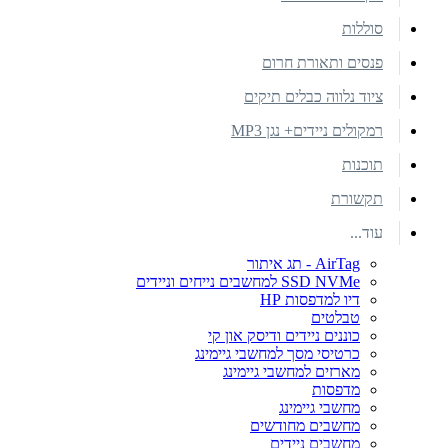
סוללות
פנסים ותאורת חרום
ציוד נלווה כבלים תיקים
רמקולים ניידים+ נגן MP3
תוכנות
תקשורת
עוד...
AirTag - תג איתור
SSD NVMe למחשבים נייחים וניידים
דיו למדפסות HP
טבלטים
כוננים ניידים ודיסק און קי
כרטיסי מסך למחשבי גיימינג
מארזים למחשבי גיימינג
מדפסות
מחשבי גיימינג
מחשבים מחודשים
מחשבים ניידים