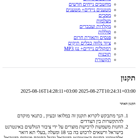
מחשבים נייחים חדשים
מטענים ניידים+ מטענים
מסכים
מצלמות
מקלדות ועכברים
סוללות
פנסים ותאורת חרום
ציוד נלווה כבלים תיקים
רמקולים ניידים+ נגן MP3
תוכנות
תקשורת
תקנון
2025-08-16T14:28:11+03:00
2025-08-27T10:24:31+03:00
תקנון האתר
הנך מתבקש לקרוא תקנון זה במלואו ובעיון , כתנאי מוקדם
להתקשרות בין הצדדים
החנות משמשת לרכישת מוצרים על ידי ציבור הגולשים באינטרנט
בישראל ורשאים לרכוש בה בני 18 ומעלה ,בעלי תא דואר
אלקטרוני ברשת האינטרנט בישראל ובעל כתובת מגורים בישראל