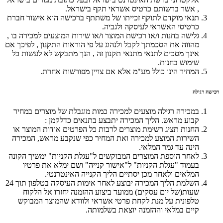
, אשר ברשותם כרטיס אשראי תקף בישראל.
תנאי מוקדם לתוקף זכייתו של משתתף ברכישה הוא אישור חברת
כרטיסי האשראי לעיסקה ולגביה.
גלישה בחנות ו/או רכישת המוצר ו/או שירות המוצעים למכירה בו ,
מהווה את הסכמתך לקבל ולנהוג על פי הוראות התקנון , לפיכך אם
אינך מסכים לתנאי מתנאי תקנון זה , הנך מתבקש לא לעשות כל
שימוש בחנות.
המחיר הינו כולל מע"מ אלא אם צויין מפורשות אחרת.
רכישה רגילה
במכירה רגילה מוצעים למכירה כמות מוגבלת של מוצרים במחיר
קבוע מראש. הליך המכירה יתבצע בתנאים כדלקמן :
החנות תציג רשימת מוצרים לרבות כל הפרטים אודות המוצר או
השירות המוצע למכירה ואת המחיר כפי שנקבע מראש, המכירה
הינה עד גמר המלאי.
לאחר הוספת המוצרים המבוקשים ל"עגלת הקניות" ימשיך הקונה
בעמוד "עגלת הקניות" ל"אישור קנייה" ושם ימלא את פרטיו
המלאים ולאחר מכן יסתיים הליך הקנייה האינטרנטי.
השלמת הליך המכירה יבוצע לאחר אימות העיסקה בטלפון תוך 24
שעות(של יום עסקים) ממועד ביצוע ההזמנה יחזרו אל הלקוח
טלפונית על מנת לקחת פרטי אשראי ולוודא שהמוצר המבוקש
קיים במלאי וההזמנה יוצאת בשלמותה.