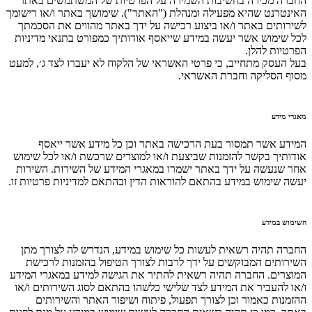
החברה מכירה בחשיבות השמירה על הפרטיות של המשתמשים באתר
האינטרנט שהיא מפעילה ומנהלת ("האתר"). שימושך באתר ו/או רישומך
לשירותים באתר ו/או ביצוע רכישה על ידך באתר מהווים את הסכמתך
לכל שימוש אשר יעשה במידע שייאסף אודותיך כמפורט בתנאי מדיניות
הפרטיות להלן.
בעל העסק מתחייב, כי פרטי האשראי של הלקוח לא יעברו לצד ג׳, למעט
מסוף הסליקה וחברת האשראי.
מאגרי מידע
המידע אשר תמסור בעת הרכישה באתר וכן כל מידע אשר ייאסף
אודותיך בקשר להזמנות שביצעת ו/או למוצרים שרכשת ו/או לכל שימוש
אחר שנעשה על ידך באתר ישמרו במאגרי המידע של השירות. השירות
יעשה שימוש במידע בהתאם להוראות הדין ובהתאם למדיניות פרטיות זו.
השימוש במידע
החברה תהיה רשאית לעשות כל שימוש במידע, הנדרש לה לצורך מתן
השירותים המבוקשים על ידך לרבות לצורך הטיפול בהזמנות לרכישת
המוצרים. החברה תהיה רשאית להתיר את הגישה למידע במאגרי המידע
ו/או להעביר את המידע לצד שלישי כלשהו בהתאם לסוג השירותים ו/או
ההזמנות כאמור וכן לצורך תפעול, פיתוח ושיפור האתר והשירותים