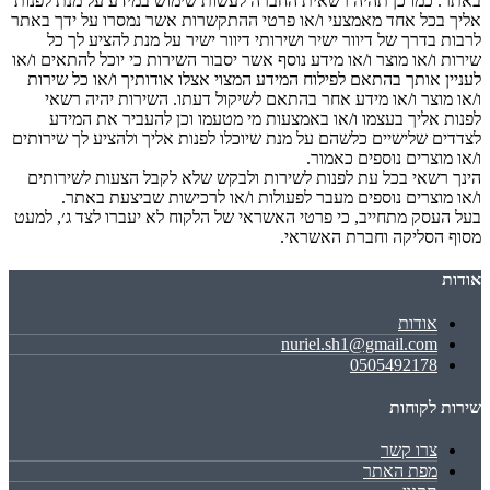
באתר. כמו כן תהיה רשאית החברה לעשות שימוש במידע על מנת לפנות
אליך בכל אחד מאמצעי ו/או פרטי ההתקשרות אשר נמסרו על ידך באתר
לרבות בדרך של דיוור ישיר ושירותי דיוור ישיר על מנת להציע לך כל
שירות ו/או מוצר ו/או מידע נוסף אשר יסבור השירות כי יוכל להתאים ו/או
לעניין אותך בהתאם לפילוח המידע המצוי אצלו אודותיך ו/או כל שירות
ו/או מוצר ו/או מידע אחר בהתאם לשיקול דעתו. השירות יהיה רשאי
לפנות אליך בעצמו ו/או באמצעות מי מטעמו וכן להעביר את המידע
לצדדים שלישיים כלשהם על מנת שיוכלו לפנות אליך ולהציע לך שירותים
ו/או מוצרים נוספים כאמור.
הינך רשאי בכל עת לפנות לשירות ולבקש שלא לקבל הצעות לשירותים
ו/או מוצרים נוספים מעבר לפעולות ו/או לרכישות שביצעת באתר.
בעל העסק מתחייב, כי פרטי האשראי של הלקוח לא יעברו לצד ג׳, למעט
מסוף הסליקה וחברת האשראי.
אודות
אודות
nuriel.sh1@gmail.com
0505492178
שירות לקוחות
צרו קשר
מפת האתר