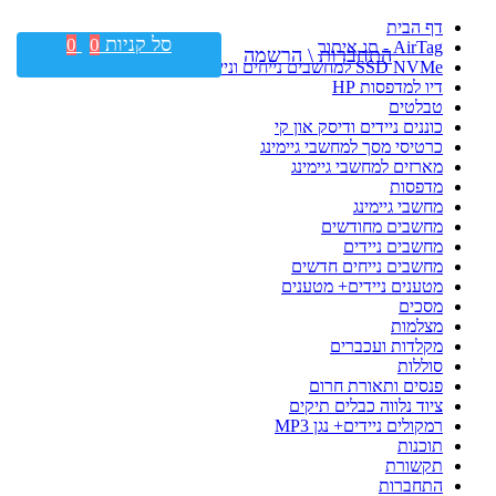
דף הבית
סל קניות
0
0
AirTag - תג איתור
התחברות \ הרשמה
SSD NVMe למחשבים נייחים וניידים
דיו למדפסות HP
טבלטים
כוננים ניידים ודיסק און קי
כרטיסי מסך למחשבי גיימינג
מארזים למחשבי גיימינג
מדפסות
מחשבי גיימינג
מחשבים מחודשים
מחשבים ניידים
מחשבים נייחים חדשים
מטענים ניידים+ מטענים
מסכים
מצלמות
מקלדות ועכברים
סוללות
פנסים ותאורת חרום
ציוד נלווה כבלים תיקים
רמקולים ניידים+ נגן MP3
תוכנות
תקשורת
התחברות