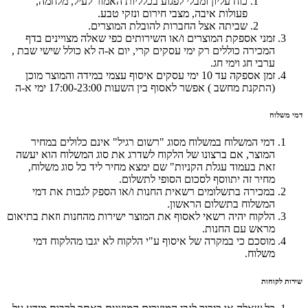
כוח עליון ומבלי לפגוע בכלליות האמור לעיל, מלחמה,
פעולות איבה, מצבי חירום ונזקי טבע.
שביתה אצל החברות להובלת המוצרים.
זמני אספקת המוצרים ו/או השירותים כפי שאלה מצויינים בדף
המכירה כוללים רק ימי עסקים קרי, יום א-ה לא כולל שישי שבת ,
ערבי חג וימי חג.
זמן אספקה עד 10 ימי עסקים איסוף עצמי במידה והמוצר מוכן
(התקנת מחשב ) אפשר לאסוף בין השעות 17:00-23:00 ימי א-ה
דמי משלוח
דמי המשלוח במשלוח מסוג "רשום רגיל" אינם כלולים במחיר
המוצר, אם ברצונו של הלקוח לשדרג את סוג המשלוח הוא יעשה
זאת בעמוד עגלת הקניות" שם ימצא מחיר ליד כל סוג משלוח,
מחיר זה יתווסף לסכום הסופי לתשלום.
במכירה בתשלומים רשאית החנות ו/או הספק לגבות את דמי
המשלוח בתשלום הראשון.
הלקוח יהיה רשאי לאסוף את המוצר ישירות מהחנות וזאת בתיאום
מראש עם החנות.
מוסכם כי במקרה של איסוף ע"י הלקוח לא יגבו מהלקוח דמי
משלוח.
שירות לקוחות