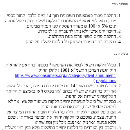
החלפת מוצר
החלפת מוצר באמצעות חשבונית תוך 14 ימים בלבד. החזר כספי
יינתן כחוק לפי אמצעי התשלום בו הלקוח שילם. בגין ביטול עסקה
ינוכו 5% או 100 ₪ מערך העסקה לפי הנמוך מבינהם.
הזיכוי הינו אישי ולא ניתן להעברה או למכירה.
החלפת פריט בשווי ערכו בעת ההחלפה.
במקרה וחזר המוצר ויש נזק על הלקוח לשלם על הנזק
ביטול הזמנה
ככלל הלקוח רשאי לבטל את העיסקה* בכפוף ובהתאם להוראות
חוק הגנת הצרכן התשמ"א 1981 ( להלן החוק:
https://www.consumers.org.il/category/deal-annulment-
)
regulations
ניתן לבטל רכישת מוצר 14 יום מיום קבלת המוצר, הביטול יעשה
אך ורק בהודעה שתשלח בכתב ו/או בפקס ו/או באמצעות הדואר
האלקטרוני ישירות אל החנות.
במקרה של ביטול העיסקה יחוייב הלקוח בשיעור של 5% אך לא
למעלה מ-100 ש"ח, בהתאם להוראות החוק.
אם סופק המוצר ללקוח , חלה על הלקוח חובת החזרת המוצר אל
החנות עצמה. מוסכם כי הלקוח יחזיר את המוצר באריזתו , שלם
וללא פגיעה ו/או נזק ו/או פגם מכל מין וסוג שהוא.
מוסכם בין הצדדים כי הלקוח יחוייב בתשלום מלא בגין דמי משלוח ,