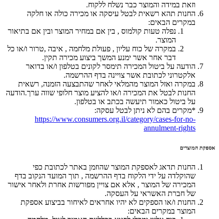
וזאת במידה והמוצר כבר נשלח ללקוח.
החנות תהא רשאית לבטל עיסקה או מכירה כולה או חלקה
במקרים הבאים:
נפלה טעות קולמוס , בין אם במחיר המוצר ובין אם בתיאור
המוצר.
במקרה של כוח עליון , פעולת מלחמה , איבה ,טרור ו/או כל
דבר אחר אשר ימנע המשך ביצוע מכירה תקין.
הודעה על ביטול המכירה תימסר לקונים בטלפון ו/או בדואר
אלקטרוני לכתובת אשר צויינה בדף ההרשמה.
במקרה ואזל המוצר מהמלאי לאחר שהתבצעה הזמנה, רשאית
החנות לבטל את המכירה ו/או להציע מוצר חלופי שווה ערך.הודעה
על ביטול כאמור תיעשה בכתב או בטלפון.
*מקרים בהם לא ניתן לבטל עסקה:
https://www.consumers.org.il/category/cases-for-no-
annulment-rights
אספקת המוצרים
החנות תדאג לאספקת המוצר שהוזמן באתר לכתובת כפי
שהוקלדה על ידי הלקוח בדף ההרשמה , תוך המועד הנקוב בדף
המכירה של המוצר , אלא אם צויין מפורשות אחרת ולאחר אישור
של חברת האשראי על העסקה.
החנות ו/או הספקים לא יהיו אחראים לאיחור בביצוע אספקת
המוצר במקרים הבאים: