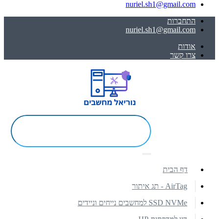
nuriel.sh1@gmail.com
התחברות
nuriel.sh1@gmail.com
אודות
צרו קשר
דף הבית
AirTag - תג איתור
SSD NVMe למחשבים נייחים וניידים