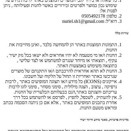
כל שאלה או בירור לגבי המוצרים המוצגים באתר לרבות מידע על
שימוש נכון במוצר ולפרטים ובירורים באשר לחנות ופעילותה , ניתן
לפנות אל:
טלפון: 0505492178
דוא"ל: nuriel.sh1@gmail.com
שירות כללי
התמונות המוצגות באתר הן להמחשה בלבד , ואינן מחייבות את
החנות.
החנות ו/או מי מטעמה לא יהיו אחראים ולא ישאו בכל נזק ישיר ,
עקיף , תוצאתי או מיוחד שנגרם למשתמש או לצד שלישי ,
כתוצאה משימוש באמצעות האתר.
החנות לא תהא אחראית להרכבתם ו/או התקנתם של מוצרים
שנרכשו באתר ואחריות זו תחול על הלקוח ועל חשבונו.
אייקונים (ICONS) כל מידע ו/או תצוגה המופיעים באתר , לרבות
גרפיקה , עיצוב , הצגה מילולית , סימני מסחר , סימני לוגו לרבות
עריכתם והצגתם באתר,הנם בבעלותם הבלעדית של החנות.
אין להעתיק , לשכפל, להפיץ , לפרסם או להשתמש בכל דרך
אחרת בתכנים המופיעים באתר , אלא אם כן ניתנה הסכמה בכתב
ומראש מטעם החנות.
מדיניות פרטיות, מאגר מידע ודיוור ישיר