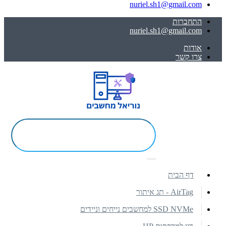
nuriel.sh1@gmail.com
התחברות
nuriel.sh1@gmail.com
אודות
צרו קשר
דף הבית
AirTag - תג איתור
SSD NVMe למחשבים נייחים וניידים