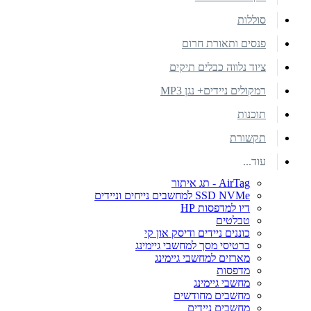
סוללות
פנסים ותאורת חרום
ציוד נלווה כבלים תיקים
רמקולים ניידים+ נגן MP3
תוכנות
תקשורת
עוד...
AirTag - תג איתור
SSD NVMe למחשבים נייחים וניידים
דיו למדפסות HP
טבלטים
כוננים ניידים ודיסק און קי
כרטיסי מסך למחשבי גיימינג
מארזים למחשבי גיימינג
מדפסות
מחשבי גיימינג
מחשבים מחודשים
מחשבים ניידים