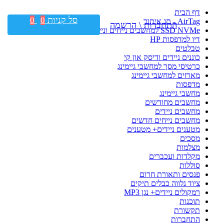
דף הבית
סל קניות
0
0
AirTag - תג איתור
התחברות \ הרשמה
SSD NVMe למחשבים נייחים וניידים
דיו למדפסות HP
טבלטים
כוננים ניידים ודיסק און קי
כרטיסי מסך למחשבי גיימינג
מארזים למחשבי גיימינג
מדפסות
מחשבי גיימינג
מחשבים מחודשים
מחשבים ניידים
מחשבים נייחים חדשים
מטענים ניידים+ מטענים
מסכים
מצלמות
מקלדות ועכברים
סוללות
פנסים ותאורת חרום
ציוד נלווה כבלים תיקים
רמקולים ניידים+ נגן MP3
תוכנות
תקשורת
התחברות