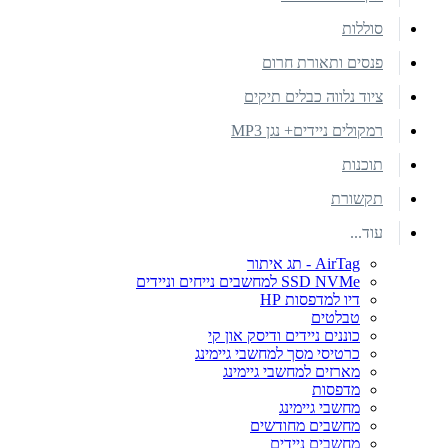
סוללות
פנסים ותאורת חרום
ציוד נלווה כבלים תיקים
רמקולים ניידים+ נגן MP3
תוכנות
תקשורת
עוד...
AirTag - תג איתור
SSD NVMe למחשבים נייחים וניידים
דיו למדפסות HP
טבלטים
כוננים ניידים ודיסק און קי
כרטיסי מסך למחשבי גיימינג
מארזים למחשבי גיימינג
מדפסות
מחשבי גיימינג
מחשבים מחודשים
מחשבים ניידים