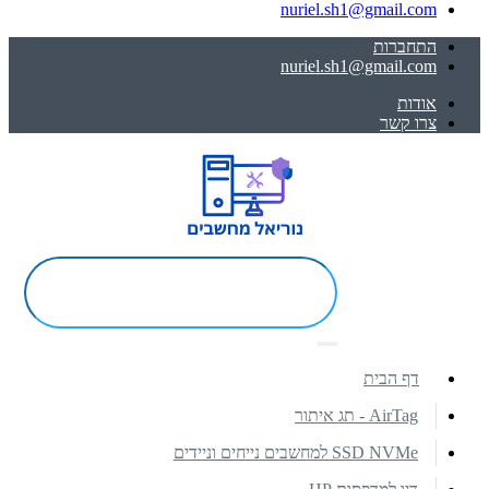
nuriel.sh1@gmail.com
התחברות
nuriel.sh1@gmail.com
אודות
צרו קשר
דף הבית
AirTag - תג איתור
SSD NVMe למחשבים נייחים וניידים