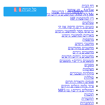
דף הבית
סל קניות
0
0
AirTag - תג איתור
התחברות \ הרשמה
SSD NVMe למחשבים נייחים וניידים
דיו למדפסות HP
טבלטים
כוננים ניידים ודיסק און קי
כרטיסי מסך למחשבי גיימינג
מארזים למחשבי גיימינג
מדפסות
מחשבי גיימינג
מחשבים מחודשים
מחשבים ניידים
מחשבים נייחים חדשים
מטענים ניידים+ מטענים
מסכים
מצלמות
מקלדות ועכברים
סוללות
פנסים ותאורת חרום
ציוד נלווה כבלים תיקים
רמקולים ניידים+ נגן MP3
תוכנות
תקשורת
התחברות