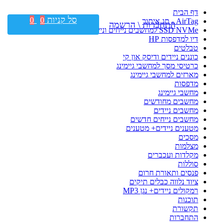
דף הבית
סל קניות
0
0
AirTag - תג איתור
התחברות \ הרשמה
SSD NVMe למחשבים נייחים וניידים
דיו למדפסות HP
טבלטים
כוננים ניידים ודיסק און קי
כרטיסי מסך למחשבי גיימינג
מארזים למחשבי גיימינג
מדפסות
מחשבי גיימינג
מחשבים מחודשים
מחשבים ניידים
מחשבים נייחים חדשים
מטענים ניידים+ מטענים
מסכים
מצלמות
מקלדות ועכברים
סוללות
פנסים ותאורת חרום
ציוד נלווה כבלים תיקים
רמקולים ניידים+ נגן MP3
תוכנות
תקשורת
התחברות