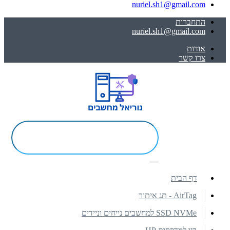
nuriel.sh1@gmail.com
התחברות
nuriel.sh1@gmail.com
אודות
צרו קשר
דף הבית
AirTag - תג איתור
SSD NVMe למחשבים נייחים וניידים