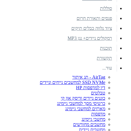
סוללות
פנסים ותאורת חרום
ציוד נלווה כבלים תיקים
רמקולים ניידים+ נגן MP3
תוכנות
תקשורת
עוד...
AirTag - תג איתור
SSD NVMe למחשבים נייחים וניידים
דיו למדפסות HP
טבלטים
כוננים ניידים ודיסק און קי
כרטיסי מסך למחשבי גיימינג
מארזים למחשבי גיימינג
מדפסות
מחשבי גיימינג
מחשבים מחודשים
מחשבים ניידים