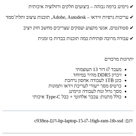
✔ גיימינג ברמה גבוהה – ביצועים חלקים ורזולוציה איכותית
✔ עריכות גרפיות ווידאו – Adobe, Autodesk, תוכנות עיצוב ותלת־ממד
✔ סטודנטים, אנשי מקצוע ועסקים שצריכים מחשב חזק ויציב
✔ עבודה מרובה ופתיחת כמה תוכנות כבדות בו זמנית
יתרונות מרכזיים
מעבד i7 דור 13 העוצמתי
זיכרון DDR5 מהיר במיוחד
כונן 1TB לעבודה אחסון נרחבת
כרטיס מסך ייעודי לעריכת וידאו ותמונות
מסך גדול ונוח לעבודה וגיימינג
כולל מתנות: עכבר אלחוטי + כבל Type-C איכותי
דגם:
hp-laptop-15-i7-16gb-ram-1tb-ssd-דגם-c93ftea