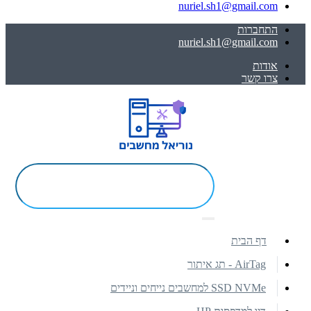
nuriel.sh1@gmail.com
התחברות
nuriel.sh1@gmail.com
אודות
צרו קשר
דף הבית
AirTag - תג איתור
SSD NVMe למחשבים נייחים וניידים