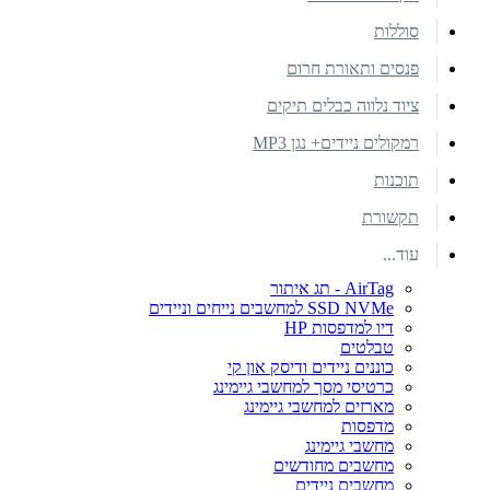
סוללות
פנסים ותאורת חרום
ציוד נלווה כבלים תיקים
רמקולים ניידים+ נגן MP3
תוכנות
תקשורת
עוד...
AirTag - תג איתור
SSD NVMe למחשבים נייחים וניידים
דיו למדפסות HP
טבלטים
כוננים ניידים ודיסק און קי
כרטיסי מסך למחשבי גיימינג
מארזים למחשבי גיימינג
מדפסות
מחשבי גיימינג
מחשבים מחודשים
מחשבים ניידים