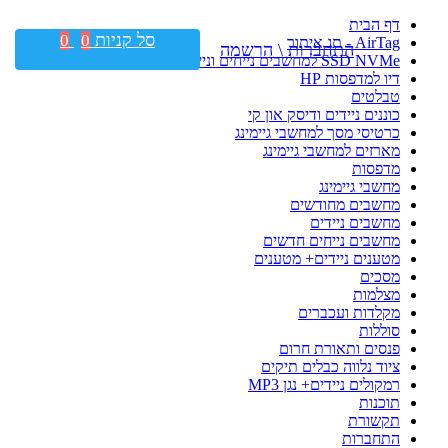
דף הבית
סל קניות
0
0
AirTag - תג איתור
התחברות \ הרשמה
SSD NVMe למחשבים נייחים וניידים
דיו למדפסות HP
טבלטים
כוננים ניידים ודיסק און קי
כרטיסי מסך למחשבי גיימינג
מארזים למחשבי גיימינג
מדפסות
מחשבי גיימינג
מחשבים מחודשים
מחשבים ניידים
מחשבים נייחים חדשים
מטענים ניידים+ מטענים
מסכים
מצלמות
מקלדות ועכברים
סוללות
פנסים ותאורת חרום
ציוד נלווה כבלים תיקים
רמקולים ניידים+ נגן MP3
תוכנות
תקשורת
התחברות