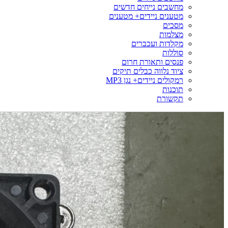
מחשבים נייחים חדשים
מטענים ניידים+ מטענים
מסכים
מצלמות
מקלדות ועכברים
סוללות
פנסים ותאורת חרום
ציוד נלווה כבלים תיקים
רמקולים ניידים+ נגן MP3
תוכנות
תקשורת