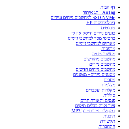
דף הבית
AirTag - תג איתור
SSD NVMe למחשבים נייחים וניידים
דיו למדפסות HP
טבלטים
כוננים ניידים ודיסק און קי
כרטיסי מסך למחשבי גיימינג
מארזים למחשבי גיימינג
מדפסות
מחשבי גיימינג
מחשבים מחודשים
מחשבים ניידים
מחשבים נייחים חדשים
מטענים ניידים+ מטענים
מסכים
מצלמות
מקלדות ועכברים
סוללות
פנסים ותאורת חרום
ציוד נלווה כבלים תיקים
רמקולים ניידים+ נגן MP3
תוכנות
תקשורת
התחברות