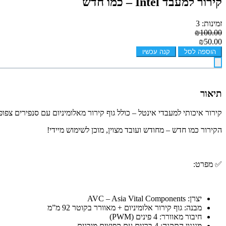
קירור למעבד Intel – כמו חדש
זמינות: 3
₪100.00
₪50.00
הוספה לסל
קנה עכשיו
תיאור
קירור איכותי למעבדי אינטל – כולל גוף קירור מאלומיניום עם סנפירים צפופים ומאוורר 
הקירור כמו חדש – מחודש ועובד מצוין, מוכן לשימוש מיידי!
✅ מפרט:
יצרן: AVC – Asia Vital Components
מבנה: גוף קירור אלומיניום + מאוורר בקוטר 92 מ”מ
חיבור מאוורר: 4 פינים (PWM)
מנגנון התקנה: 4 ברגים עם קפיצים מובנים