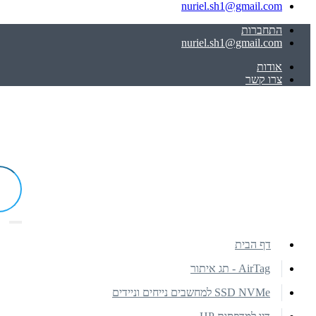
nuriel.sh1@gmail.com
התחברות
nuriel.sh1@gmail.com
אודות
צרו קשר
דף הבית
AirTag - תג איתור
SSD NVMe למחשבים נייחים וניידים