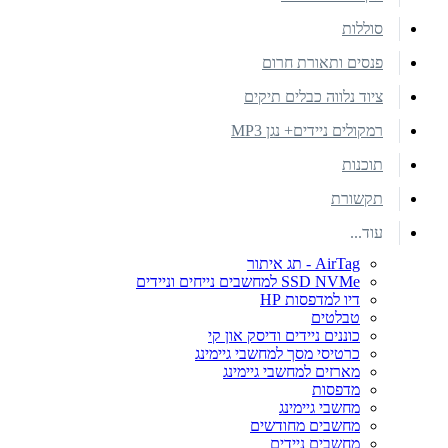
סוללות
פנסים ותאורת חרום
ציוד נלווה כבלים תיקים
רמקולים ניידים+ נגן MP3
תוכנות
תקשורת
עוד...
AirTag - תג איתור
SSD NVMe למחשבים נייחים וניידים
דיו למדפסות HP
טבלטים
כוננים ניידים ודיסק און קי
כרטיסי מסך למחשבי גיימינג
מארזים למחשבי גיימינג
מדפסות
מחשבי גיימינג
מחשבים מחודשים
מחשבים ניידים