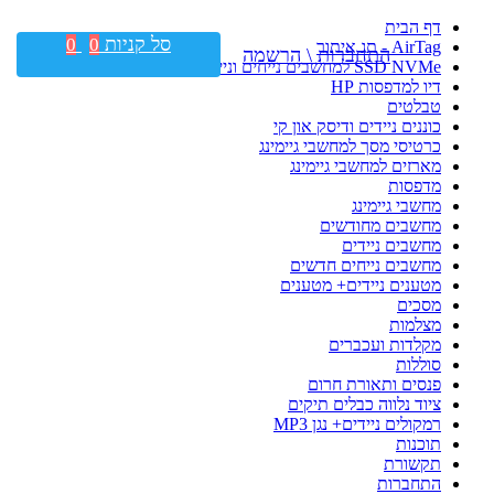
דף הבית
סל קניות
0
0
AirTag - תג איתור
התחברות \ הרשמה
SSD NVMe למחשבים נייחים וניידים
דיו למדפסות HP
טבלטים
כוננים ניידים ודיסק און קי
כרטיסי מסך למחשבי גיימינג
מארזים למחשבי גיימינג
מדפסות
מחשבי גיימינג
מחשבים מחודשים
מחשבים ניידים
מחשבים נייחים חדשים
מטענים ניידים+ מטענים
מסכים
מצלמות
מקלדות ועכברים
סוללות
פנסים ותאורת חרום
ציוד נלווה כבלים תיקים
רמקולים ניידים+ נגן MP3
תוכנות
תקשורת
התחברות