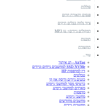
סוללות
פנסים ותאורת חרום
ציוד נלווה כבלים תיקים
רמקולים ניידים+ נגן MP3
תוכנות
תקשורת
עוד...
AirTag - תג איתור
SSD NVMe למחשבים נייחים וניידים
דיו למדפסות HP
טבלטים
כוננים ניידים ודיסק און קי
כרטיסי מסך למחשבי גיימינג
מארזים למחשבי גיימינג
מדפסות
מחשבי גיימינג
מחשבים מחודשים
מחשבים ניידים