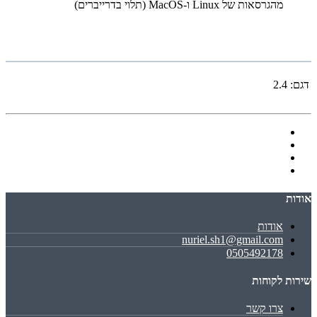
מהגרסאות של Linux ו-MacOS (תלוי בדרייברים)
דגם:
2.4
אודות
אודות
nuriel.sh1@gmail.com
0505492178
שירות לקוחות
צרו קשר