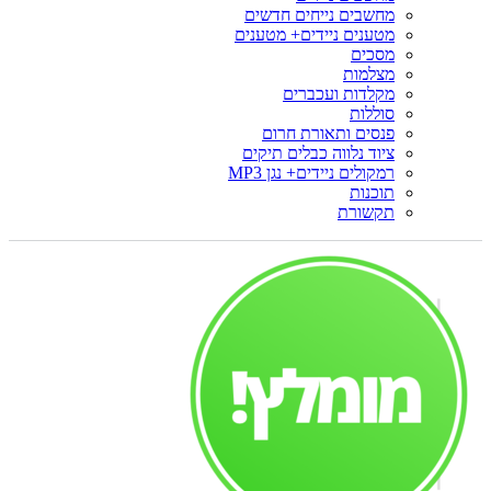
מחשבים נייחים חדשים
מטענים ניידים+ מטענים
מסכים
מצלמות
מקלדות ועכברים
סוללות
פנסים ותאורת חרום
ציוד נלווה כבלים תיקים
רמקולים ניידים+ נגן MP3
תוכנות
תקשורת