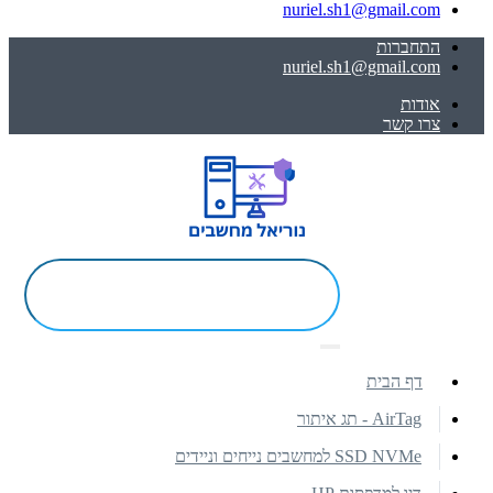
nuriel.sh1@gmail.com
התחברות
nuriel.sh1@gmail.com
אודות
צרו קשר
דף הבית
AirTag - תג איתור
SSD NVMe למחשבים נייחים וניידים