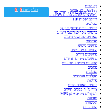
דף הבית
סל קניות
0
0
AirTag - תג איתור
התחברות \ הרשמה
SSD NVMe למחשבים נייחים וניידים
דיו למדפסות HP
טבלטים
כוננים ניידים ודיסק און קי
כרטיסי מסך למחשבי גיימינג
מארזים למחשבי גיימינג
מדפסות
מחשבי גיימינג
מחשבים מחודשים
מחשבים ניידים
מחשבים נייחים חדשים
מטענים ניידים+ מטענים
מסכים
מצלמות
מקלדות ועכברים
סוללות
פנסים ותאורת חרום
ציוד נלווה כבלים תיקים
רמקולים ניידים+ נגן MP3
תוכנות
תקשורת
התחברות