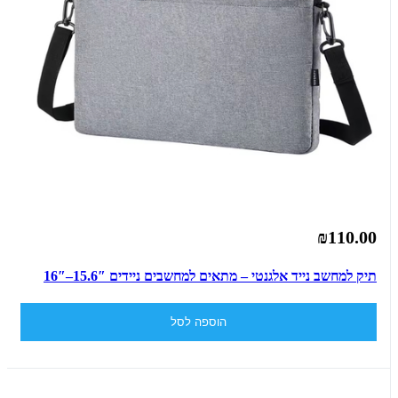
₪110.00
תיק למחשב נייד אלגנטי – מתאים למחשבים ניידים 15.6″–16″
הוספה לסל