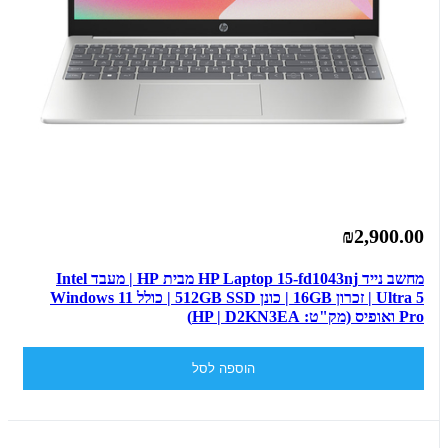
₪2,900.00
מחשב נייד HP Laptop 15-fd1043nj מבית HP | מעבד Intel
Ultra 5 | זכרון 16GB | כונן 512GB SSD | כולל Windows 11
Pro ואופיס (מק"ט: HP | D2KN3EA)
הוספה לסל