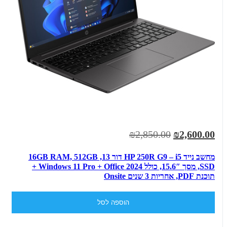
₪2,850.00
₪2,600.00
מחשב נייד HP 250R G9 – i5 דור 13, ‎16GB‎ RAM, ‎512GB
SSD‎, מסך ‎15.6″, כולל Windows 11 Pro + Office 2024 +
תוכנת PDF, אחריות 3 שנים Onsite
הוספה לסל