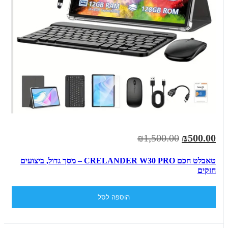
₪1,500.00
₪500.00
טאבלט חכם CRELANDER W30 PRO – מסך גדול, ביצועים
חזקים
הוספה לסל