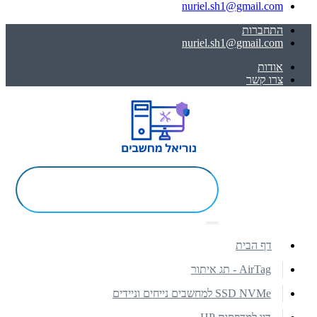
nuriel.sh1@gmail.com
התחברות
nuriel.sh1@gmail.com
אודות
צרו קשר
דף הבית
AirTag - תג איתור
SSD NVMe למחשבים נייחים וניידים