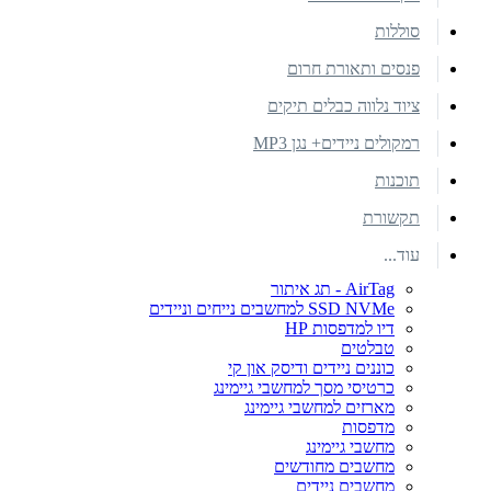
סוללות
פנסים ותאורת חרום
ציוד נלווה כבלים תיקים
רמקולים ניידים+ נגן MP3
תוכנות
תקשורת
עוד...
AirTag - תג איתור
SSD NVMe למחשבים נייחים וניידים
דיו למדפסות HP
טבלטים
כוננים ניידים ודיסק און קי
כרטיסי מסך למחשבי גיימינג
מארזים למחשבי גיימינג
מדפסות
מחשבי גיימינג
מחשבים מחודשים
מחשבים ניידים