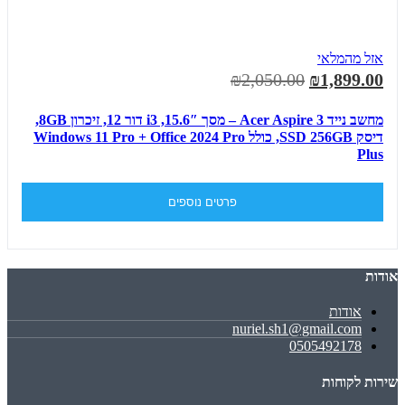
אזל מהמלאי
₪2,050.00
₪1,899.00
מחשב נייד Acer Aspire 3 – מסך 15.6″, i3 דור 12, זיכרון 8GB,
דיסק SSD 256GB, כולל Windows 11 Pro + Office 2024 Pro
Plus
פרטים נוספים
אודות
אודות
nuriel.sh1@gmail.com
0505492178
שירות לקוחות