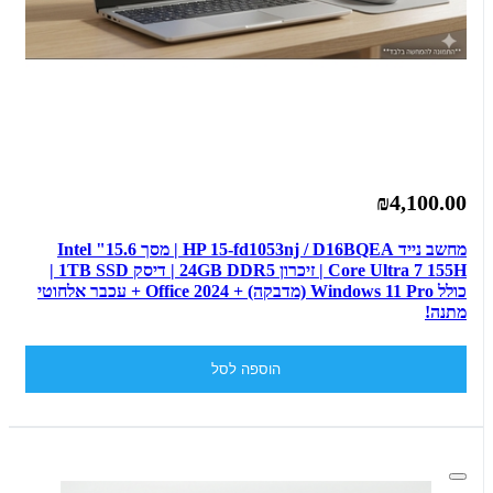
₪4,100.00
מחשב נייד HP 15-fd1053nj / D16BQEA | מסך 15.6" Intel
Core Ultra 7 155H | זיכרון 24GB DDR5 | דיסק 1TB SSD |
כולל Windows 11 Pro (מדבקה) + Office 2024 + עכבר אלחוטי
מתנה!
הוספה לסל