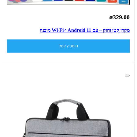
₪329.00
מקרן קטן וחזק – עם Android 11 ו-Wi-Fi מובנה
הוספה לסל