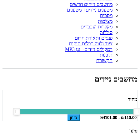
מחשבים נייחים חדשים
מטענים ניידים+ מטענים
מסכים
מצלמות
מקלדות ועכברים
סוללות
פנסים ותאורת חרום
ציוד נלווה כבלים תיקים
רמקולים ניידים+ נגן MP3
תוכנות
תקשורת
מחשבים ניידים
מחיר
סינון
סינון