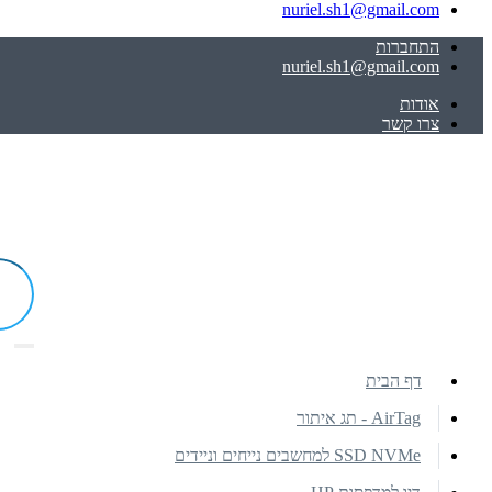
nuriel.sh1@gmail.com
התחברות
nuriel.sh1@gmail.com
אודות
צרו קשר
דף הבית
AirTag - תג איתור
SSD NVMe למחשבים נייחים וניידים