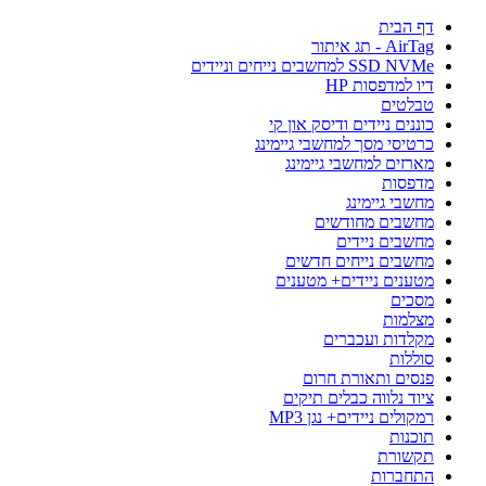
דף הבית
AirTag - תג איתור
SSD NVMe למחשבים נייחים וניידים
דיו למדפסות HP
טבלטים
כוננים ניידים ודיסק און קי
כרטיסי מסך למחשבי גיימינג
מארזים למחשבי גיימינג
מדפסות
מחשבי גיימינג
מחשבים מחודשים
מחשבים ניידים
מחשבים נייחים חדשים
מטענים ניידים+ מטענים
מסכים
מצלמות
מקלדות ועכברים
סוללות
פנסים ותאורת חרום
ציוד נלווה כבלים תיקים
רמקולים ניידים+ נגן MP3
תוכנות
תקשורת
התחברות