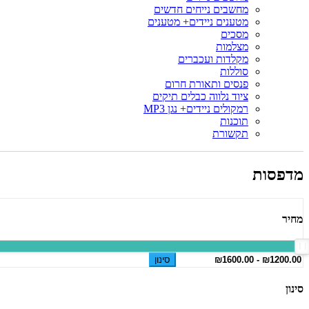
מחשבים נייחים חדשים
מטענים ניידים+ מטענים
מסכים
מצלמות
מקלדות ועכברים
סוללות
פנסים ותאורת חרום
ציוד נלווה כבלים תיקים
רמקולים ניידים+ נגן MP3
תוכנות
תקשורת
מדפסות
מחיר
סינון
סינון