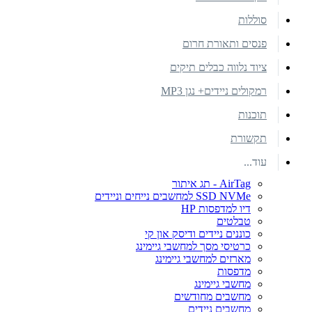
סוללות
פנסים ותאורת חרום
ציוד נלווה כבלים תיקים
רמקולים ניידים+ נגן MP3
תוכנות
תקשורת
עוד...
AirTag - תג איתור
SSD NVMe למחשבים נייחים וניידים
דיו למדפסות HP
טבלטים
כוננים ניידים ודיסק און קי
כרטיסי מסך למחשבי גיימינג
מארזים למחשבי גיימינג
מדפסות
מחשבי גיימינג
מחשבים מחודשים
מחשבים ניידים