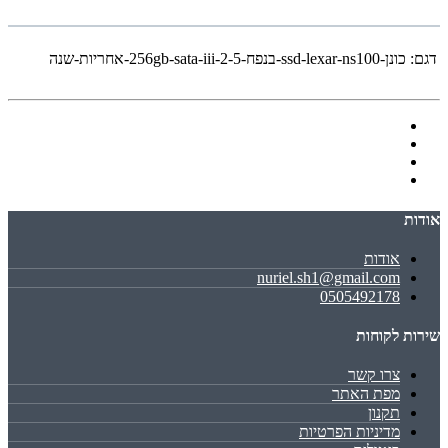
דגם:
כונן-ssd-lexar-ns100-בנפח-256gb-sata-iii-2-5-אחריות-שנה
אודות
אודות
nuriel.sh1@gmail.com
0505492178
שירות לקוחות
צרו קשר
מפת האתר
תקנון
מדיניות הפרטיות