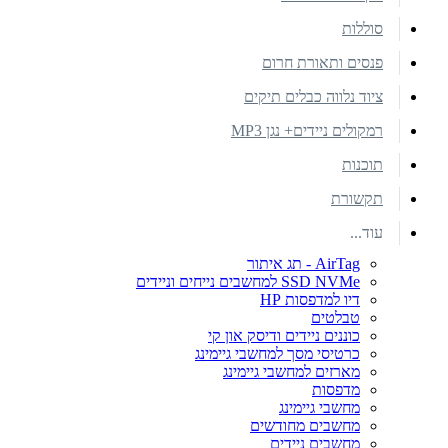
סוללות
פנסים ותאורת חרום
ציוד נלווה כבלים תיקים
רמקולים ניידים+ נגן MP3
תוכנות
תקשורת
עוד...
AirTag - תג איתור
SSD NVMe למחשבים נייחים וניידים
דיו למדפסות HP
טבלטים
כוננים ניידים ודיסק און קי
כרטיסי מסך למחשבי גיימינג
מארזים למחשבי גיימינג
מדפסות
מחשבי גיימינג
מחשבים מחודשים
מחשבים ניידים