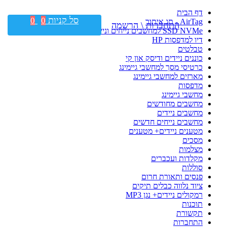
דף הבית
סל קניות
0
0
AirTag - תג איתור
התחברות \ הרשמה
SSD NVMe למחשבים נייחים וניידים
דיו למדפסות HP
טבלטים
כוננים ניידים ודיסק און קי
כרטיסי מסך למחשבי גיימינג
מארזים למחשבי גיימינג
מדפסות
מחשבי גיימינג
מחשבים מחודשים
מחשבים ניידים
מחשבים נייחים חדשים
מטענים ניידים+ מטענים
מסכים
מצלמות
מקלדות ועכברים
סוללות
פנסים ותאורת חרום
ציוד נלווה כבלים תיקים
רמקולים ניידים+ נגן MP3
תוכנות
תקשורת
התחברות