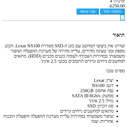
זמינות: 4
₪250.00
הוספה לסל
קנה עכשיו
תיאור
שדרגו את ביצועי המחשב עם כונן ה-SSD מסדרת Lexar NS100. הכונן
מספק זמני טעינה מהירים, עלייה מהירה של מערכת ההפעלה ושיפור
משמעותי במהירות העבודה לעומת כוננים מכניים (HDD). מתאים
למחשבים נייחים וניידים התומכים בכונני 2.5 אינץ’.
מפרט טכני
יצרן: Lexar
דגם: NS100
נפח אחסון: 256GB
ממשק: SATA III 6Gb/s
גודל: 2.5 אינץ’
סוג זיכרון: SSD
מתאים למחשבים נייחים וניידים
שיפור משמעותי במהירות עליית מערכת ההפעלה והפעלת תוכנות
אחריות: שנה