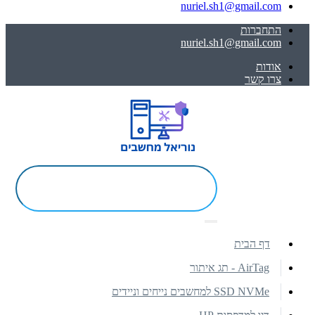
nuriel.sh1@gmail.com
התחברות
nuriel.sh1@gmail.com
אודות
צרו קשר
דף הבית
AirTag - תג איתור
SSD NVMe למחשבים נייחים וניידים