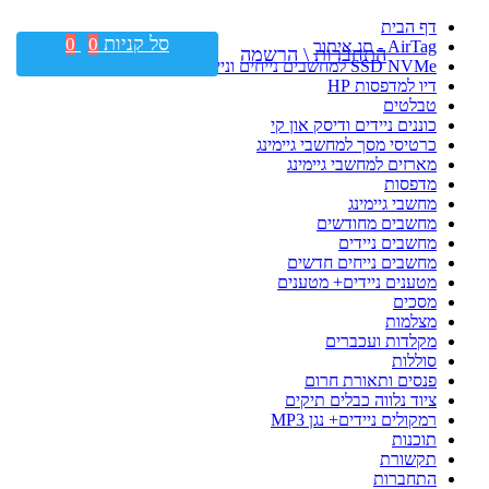
דף הבית
סל קניות
0
0
AirTag - תג איתור
התחברות \ הרשמה
SSD NVMe למחשבים נייחים וניידים
דיו למדפסות HP
טבלטים
כוננים ניידים ודיסק און קי
כרטיסי מסך למחשבי גיימינג
מארזים למחשבי גיימינג
מדפסות
מחשבי גיימינג
מחשבים מחודשים
מחשבים ניידים
מחשבים נייחים חדשים
מטענים ניידים+ מטענים
מסכים
מצלמות
מקלדות ועכברים
סוללות
פנסים ותאורת חרום
ציוד נלווה כבלים תיקים
רמקולים ניידים+ נגן MP3
תוכנות
תקשורת
התחברות