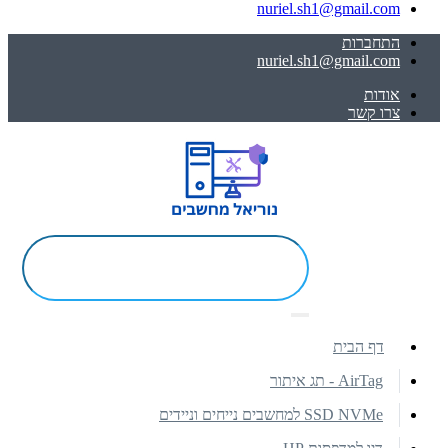
nuriel.sh1@gmail.com
התחברות
nuriel.sh1@gmail.com
אודות
צרו קשר
דף הבית
AirTag - תג איתור
SSD NVMe למחשבים נייחים וניידים