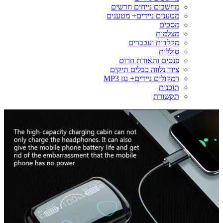
מחשבים נייחים חדשים
מטענים ניידים+ מטענים
מסכים
מצלמות
מקלדות ועכברים
סוללות
פנסים ותאורת חרום
ציוד נלווה כבלים תיקים
רמקולים ניידים+ נגן MP3
תוכנות
תקשורת