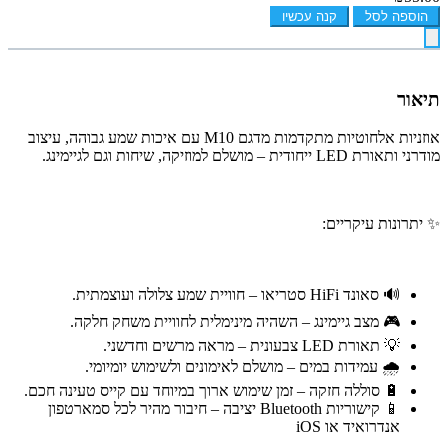
הוספה לסל
קנה עכשיו
תיאור
אוזניות אלחוטיות מתקדמות מדגם M10 עם איכות שמע גבוהה, עיצוב
מודרני ותאורת LED ייחודית – מושלם למוזיקה, שיחות וגם לגיימינג.
✨ יתרונות עיקריים:
🔊 סאונד HiFi סטריאו – חוויית שמע צלולה ועוצמתית.
🎮 מצב גיימינג – השהיה מינימלית לחוויית משחק חלקה.
💡 תאורת LED צבעונית – מראה מרשים וחדשני.
🌧 עמידות במים – מושלם לאימונים ולשימוש יומיומי.
🔋 סוללה חזקה – זמן שימוש ארוך במיוחד עם קייס טעינה חכם.
📱 קישוריות Bluetooth יציבה – חיבור מהיר לכל סמארטפון
אנדרואיד או iOS