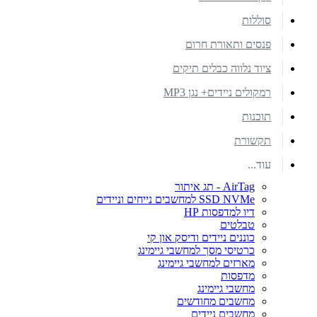
סוללות
פנסים ותאורת חרום
ציוד נלווה כבלים תיקים
רמקולים ניידים+ נגן MP3
תוכנות
תקשורת
עוד...
AirTag - תג איתור
SSD NVMe למחשבים נייחים וניידים
דיו למדפסות HP
טבלטים
כוננים ניידים ודיסק און קי
כרטיסי מסך למחשבי גיימינג
מארזים למחשבי גיימינג
מדפסות
מחשבי גיימינג
מחשבים מחודשים
מחשבים ניידים