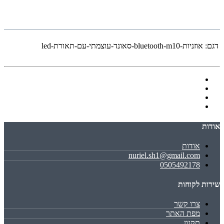
דגם:
אוזניות-bluetooth-m10-סאונד-עוצמתי-עם-תאורת-led
אודות
אודות
nuriel.sh1@gmail.com
0505492178
שירות לקוחות
צרו קשר
מפת האתר
תקנון