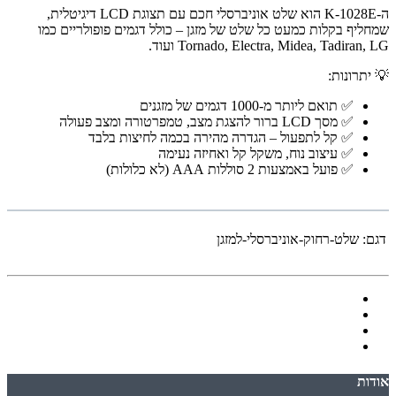
ה-K-1028E הוא שלט אוניברסלי חכם עם תצוגת LCD דיגיטלית,
שמחליף בקלות כמעט כל שלט של מזגן – כולל דגמים פופולריים כמו
Tornado, Electra, Midea, Tadiran, LG ועוד.
💡 יתרונות:
✅ תואם ליותר מ-1000 דגמים של מזגנים
✅ מסך LCD ברור להצגת מצב, טמפרטורה ומצב פעולה
✅ קל לתפעול – הגדרה מהירה בכמה לחיצות בלבד
✅ עיצוב נוח, משקל קל ואחיזה נעימה
✅ פועל באמצעות 2 סוללות AAA (לא כלולות)
דגם:
שלט-רחוק-אוניברסלי-למזגן
אודות