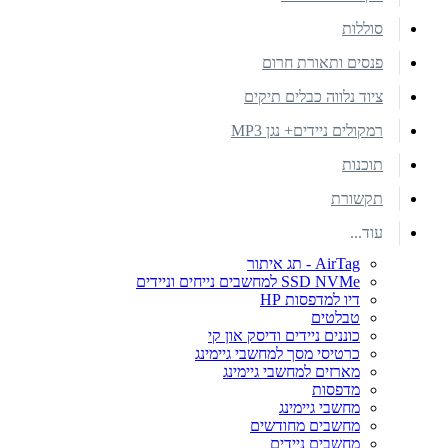
סוללות
פנסים ותאורת חרום
ציוד נלווה כבלים תיקים
רמקולים ניידים+ נגן MP3
תוכנות
תקשורת
עוד...
AirTag - תג איתור
SSD NVMe למחשבים נייחים וניידים
דיו למדפסות HP
טבלטים
כוננים ניידים ודיסק און קי
כרטיסי מסך למחשבי גיימינג
מארזים למחשבי גיימינג
מדפסות
מחשבי גיימינג
מחשבים מחודשים
מחשבים ניידים