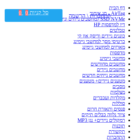
דף הבית
סל קניות
0
0
AirTag - תג איתור
התחברות \ הרשמה
SSD NVMe למחשבים נייחים וניידים
דיו למדפסות HP
טבלטים
כוננים ניידים ודיסק און קי
כרטיסי מסך למחשבי גיימינג
מארזים למחשבי גיימינג
מדפסות
מחשבי גיימינג
מחשבים מחודשים
מחשבים ניידים
מחשבים נייחים חדשים
מטענים ניידים+ מטענים
מסכים
מצלמות
מקלדות ועכברים
סוללות
פנסים ותאורת חרום
ציוד נלווה כבלים תיקים
רמקולים ניידים+ נגן MP3
תוכנות
תקשורת
התחברות