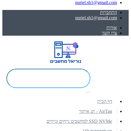
nuriel.sh1@gmail.com
התחברות
nuriel.sh1@gmail.com
אודות
צרו קשר
דף הבית
AirTag - תג איתור
SSD NVMe למחשבים נייחים וניידים