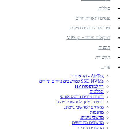
סוללות
פנסים ותאורת חרום
ציוד נלווה כבלים תיקים
רמקולים ניידים+ נגן MP3
תוכנות
תקשורת
עוד...
AirTag - תג איתור
SSD NVMe למחשבים נייחים וניידים
דיו למדפסות HP
טבלטים
כוננים ניידים ודיסק און קי
כרטיסי מסך למחשבי גיימינג
מארזים למחשבי גיימינג
מדפסות
מחשבי גיימינג
מחשבים מחודשים
מחשבים ניידים