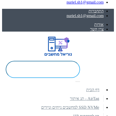
nuriel.sh1@gmail.com
התחברות
nuriel.sh1@gmail.com
אודות
צרו קשר
דף הבית
AirTag - תג איתור
SSD NVMe למחשבים נייחים וניידים