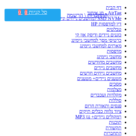
דף הבית
סל קניות
0
0
AirTag - תג איתור
התחברות \ הרשמה
SSD NVMe למחשבים נייחים וניידים
דיו למדפסות HP
טבלטים
כוננים ניידים ודיסק און קי
כרטיסי מסך למחשבי גיימינג
מארזים למחשבי גיימינג
מדפסות
מחשבי גיימינג
מחשבים מחודשים
מחשבים ניידים
מחשבים נייחים חדשים
מטענים ניידים+ מטענים
מסכים
מצלמות
מקלדות ועכברים
סוללות
פנסים ותאורת חרום
ציוד נלווה כבלים תיקים
רמקולים ניידים+ נגן MP3
תוכנות
תקשורת
התחברות