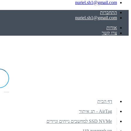
nuriel.sh1@gmail.com
התחברות
nuriel.sh1@gmail.com
אודות
צרו קשר
דף הבית
AirTag - תג איתור
SSD NVMe למחשבים נייחים וניידים