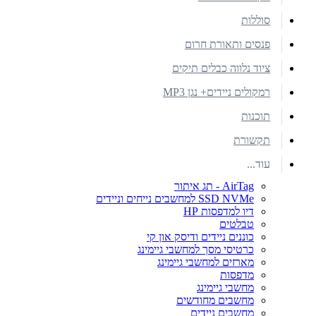
סוללות
פנסים ותאורת חרום
ציוד נלווה כבלים תיקים
רמקולים ניידים+ נגן MP3
תוכנות
תקשורת
עוד...
AirTag - תג איתור
SSD NVMe למחשבים נייחים וניידים
דיו למדפסות HP
טבלטים
כוננים ניידים ודיסק און קי
כרטיסי מסך למחשבי גיימינג
מארזים למחשבי גיימינג
מדפסות
מחשבי גיימינג
מחשבים מחודשים
מחשבים ניידים