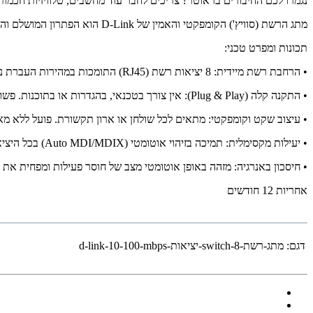
נגמרו לכם החיבורים בראוטר? צריכים לחבר עוד מחשבים, טלוויזיות חכמו
מתג הרשת (סוויץ') הקומפקטי והאמין של D-Link הוא הפתרון המושלם והמשתלם ביותר להרחבת הרשת הביתית או המשרדית שלכם.
תכונות ומפרט טכני:
• הרחבת רשת מיידית: 8 יציאות רשת (RJ45) התומכות במהירות העברת נתונים של 10/100 Mbps Fast Ethernet.
• התקנה קלה (Plug & Play): אין צורך בטכנאי, בהגדרות או בתוכנות. פשוט לחבר לחשמל ולנתב, לחבר את המכשירים – והכל עובד!
• עיצוב שקט וקומפקטי: מתאים לכל שולחן או ארון תקשורת. פועל ללא מאוורר (Fanless) לעבודה חרישית 
• יעילות מקסימלית: תמיכה בזיהוי אוטומטי (Auto MDI/MDIX) בכל היציאות, מה שמייתר את הצורך בכבלים מוצלבים.
• חיסכון באנרגיה: מזהה באופן אוטומטי מצב של חוסר פעילות ומפחית את
אחריות 12 חודשים
דגם:
מתג-רשת-switch-8-יציאות-d-link-10-100-mbps