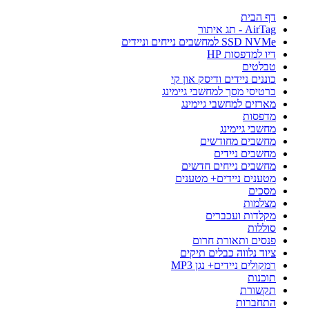
דף הבית
AirTag - תג איתור
SSD NVMe למחשבים נייחים וניידים
דיו למדפסות HP
טבלטים
כוננים ניידים ודיסק און קי
כרטיסי מסך למחשבי גיימינג
מארזים למחשבי גיימינג
מדפסות
מחשבי גיימינג
מחשבים מחודשים
מחשבים ניידים
מחשבים נייחים חדשים
מטענים ניידים+ מטענים
מסכים
מצלמות
מקלדות ועכברים
סוללות
פנסים ותאורת חרום
ציוד נלווה כבלים תיקים
רמקולים ניידים+ נגן MP3
תוכנות
תקשורת
התחברות