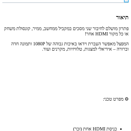
תיאור
פתרון מושלם לחיבור שני מסכים במקביל ממחשב, ממיר, קונסולת משחק
או כל מקור HDMI אחר!
המפצל מאפשר העברת וידאו באיכות גבוהה של 1080P ותמונה חדה
וברורה – אידיאלי למצגות, טלוויזיות, מקרנים ועוד.
⚙ מפרט טכני:
כניסת HDMI אחת (זכר)