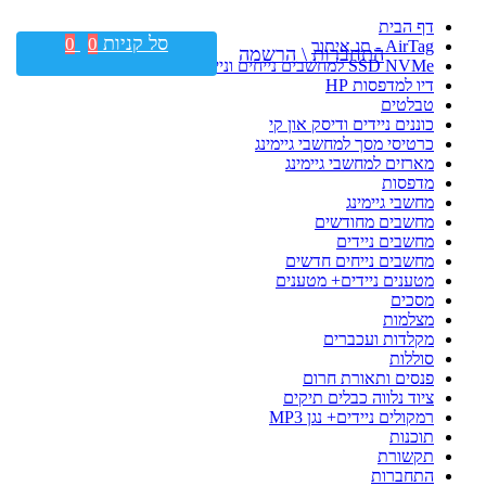
דף הבית
סל קניות
0
0
AirTag - תג איתור
התחברות \ הרשמה
SSD NVMe למחשבים נייחים וניידים
דיו למדפסות HP
טבלטים
כוננים ניידים ודיסק און קי
כרטיסי מסך למחשבי גיימינג
מארזים למחשבי גיימינג
מדפסות
מחשבי גיימינג
מחשבים מחודשים
מחשבים ניידים
מחשבים נייחים חדשים
מטענים ניידים+ מטענים
מסכים
מצלמות
מקלדות ועכברים
סוללות
פנסים ותאורת חרום
ציוד נלווה כבלים תיקים
רמקולים ניידים+ נגן MP3
תוכנות
תקשורת
התחברות