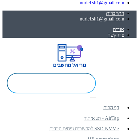
nuriel.sh1@gmail.com
התחברות
nuriel.sh1@gmail.com
אודות
צרו קשר
דף הבית
AirTag - תג איתור
SSD NVMe למחשבים נייחים וניידים