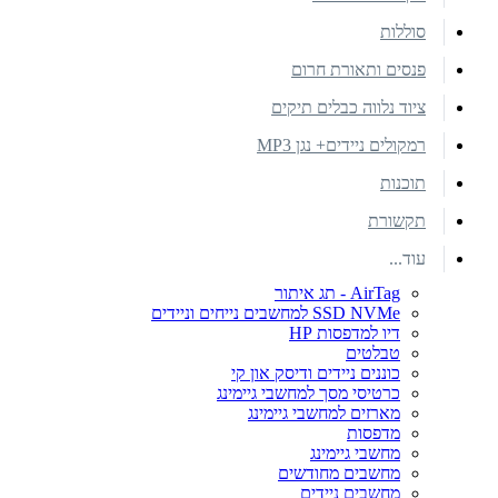
סוללות
פנסים ותאורת חרום
ציוד נלווה כבלים תיקים
רמקולים ניידים+ נגן MP3
תוכנות
תקשורת
עוד...
AirTag - תג איתור
SSD NVMe למחשבים נייחים וניידים
דיו למדפסות HP
טבלטים
כוננים ניידים ודיסק און קי
כרטיסי מסך למחשבי גיימינג
מארזים למחשבי גיימינג
מדפסות
מחשבי גיימינג
מחשבים מחודשים
מחשבים ניידים