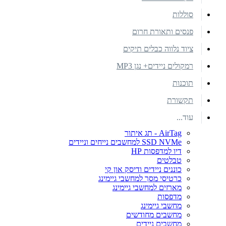
סוללות
פנסים ותאורת חרום
ציוד נלווה כבלים תיקים
רמקולים ניידים+ נגן MP3
תוכנות
תקשורת
עוד...
AirTag - תג איתור
SSD NVMe למחשבים נייחים וניידים
דיו למדפסות HP
טבלטים
כוננים ניידים ודיסק און קי
כרטיסי מסך למחשבי גיימינג
מארזים למחשבי גיימינג
מדפסות
מחשבי גיימינג
מחשבים מחודשים
מחשבים ניידים