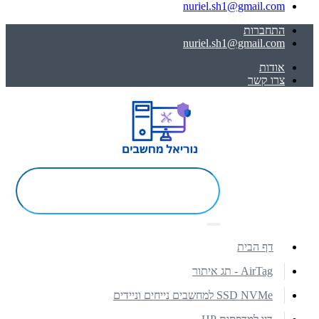
nuriel.sh1@gmail.com
התחברות
nuriel.sh1@gmail.com
אודות
צרו קשר
דף הבית
AirTag - תג איתור
SSD NVMe למחשבים נייחים וניידים