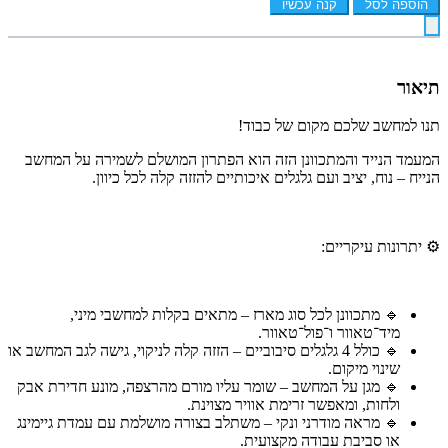
הוספה לסל
קנה עכשיו
תיאור
תנו למחשב שלכם מקום של כבוד!
המעמד הנייד והמתכוונן הזה הוא הפתרון המושלם לשמירה על המחשב
הנייח – נוח, יציב ועם גלגלים איכותיים להזזה קלה לכל כיוון.
⚙ יתרונות עיקריים:
🔹 מתכוונן לכל סוג מארז – מתאים בקלות למחשבי מיני,
מיד־טאוור ו־פול־טאוור.
🔹 כולל 4 גלגלים סיבוביים – הזזה קלה לניקוי, גישה לגב המחשב או
שינוי מיקום.
🔹 מגן על המחשב – שומר עליו מורם מהרצפה, מונע חדירת אבק
ולחות, ומאפשר זרימת אוויר מצוינת.
🔹 מראה מודרני ונקי – משתלב בצורה מושלמת עם עמדת גיימינג
או סביבת עבודה מקצועית.