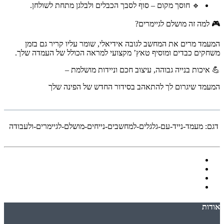
🔹 חוסך מקום – סוף לסבך הכבלים ולבלגן מתחת לשולחן.
🎮 למה זה מושלם לגיימרים?
המעמד מרים את המחשב לגובה אידיאלי, שומר עליו קריר גם בזמן
משחקים כבדים ומוסיף טאץ’ מקצועי למראה הכולל של העמדה שלך.
💪 איכות בנייה גבוהה, עיצוב חכם וניידות מושלמת –
המעמד שיגרום לך להתאהב בסידור החדש של הפינה שלך
דגם:
מעמד-נייד-עם-גלגלים-למחשבים-נייחים-מושלם-לגיימרים-ולעבודה
אודות