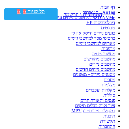
דף הבית
סל קניות
0
0
AirTag - תג איתור
התחברות \ הרשמה
SSD NVMe למחשבים נייחים וניידים
דיו למדפסות HP
טבלטים
כוננים ניידים ודיסק און קי
כרטיסי מסך למחשבי גיימינג
מארזים למחשבי גיימינג
מדפסות
מחשבי גיימינג
מחשבים מחודשים
מחשבים ניידים
מחשבים נייחים חדשים
מטענים ניידים+ מטענים
מסכים
מצלמות
מקלדות ועכברים
סוללות
פנסים ותאורת חרום
ציוד נלווה כבלים תיקים
רמקולים ניידים+ נגן MP3
תוכנות
תקשורת
התחברות