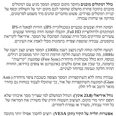
כולל רמקולים מובנים
(חוסך מקום וכסף): המסך מגיע עם רמקולים
מובנים בתוכו! פתרון מושלם שחוסך לכם מקום יקר על השולחן וכסף על
קניית רמקולים נפרדים. פשוט מחברים ונהנים מיד משמע לסרטונים,
מוזיקה או שיחות עבודה.
תמונה חדה וצבעים טבעיים (טכנולוגיית IPS): הודות לפאנל ה-IPS
המתקדם ולרזולוציית Full HD, תקבלו תמונה חדה במיוחד וצבעים
עשירים ומדויקים מכל זווית שממנה תסתכלו על המסך. אידיאלי לקריאת
טקסטים, עבודה שוטפת וצפייה בתמונות מבלי לאמץ את העיניים.
תנועה חלקה ונוחה לעין (קצב רענון 100Hz): המסך מציע קצב רענון של
100Hz, מה שמבטיח תנועה חלקה וזורמת הרבה יותר ממסכים רגילים.
בנוסף, הוא כולל טכנולוגיה מיוחדת (Free Sync) שמונעת "קריעות"
בתמונה, כך שבין אם אתם גולשים באינטרנט או צופים בווידאו, החוויה
תהיה חלקה ונעימה במיוחד לעיניים.
עבודה נוחה ללא השתקפויות: המסך מצופה בשכבת ציפוי מיוחדת (Anti-
Glare) המונעת השתקפויות של אור, כך שתוכלו לעבוד בנוחות גם בחדר
מואר היטב או ליד חלון.
גודל אידיאלי (23.8 אינץ')
: הגודל המושלם למי שצריך מסך איכותי שלא
תופס יותר מדי מקום. העיצוב השטוח והדק שלו משדרג את המראה של
כל חדר עבודה, משרד או עמדת לימודים.
אפשרות תלייה על הקיר (תקן VESA
): רוצים לחסוך אפילו יותר מקום?