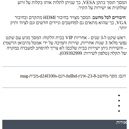
המסך תומך בתקן VESA, כך שניתן לתלות אותו בקלות על זרוע
שולחנית או ישירות על הקיר.
חיבורים לכל מחשב
: המסך מצויד בחיבור HDMI מתקדם ובחיבור
VGA, כך שהוא מתאים גם למחשבים וניידים חדשים וגם לציוד ותיק
יותר.
ראש שקט ל-3 שנים - אחריות VIP בבית הלקוח: המסך מגיע עם שקט
נפשי מלא! 3 שנות אחריות, שירות ותמיכה על ידי אמטל (היבואן הרשמי)
– והשירות ניתן ישירות בבית שלכם! לא צריך להיסחב למעבדה במקרה
של תקלה (טלפון לשירות: 039392999).
דגם:
מסך-מחשב-23-8-אינץ-fullhd-דגם-d24f100s-מבית-mag
אודות