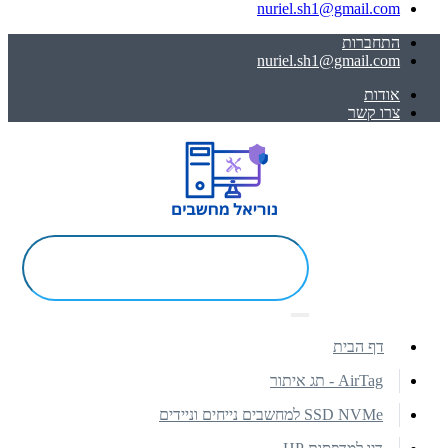
nuriel.sh1@gmail.com
התחברות
nuriel.sh1@gmail.com
אודות
צרו קשר
דף הבית
AirTag - תג איתור
SSD NVMe למחשבים נייחים וניידים