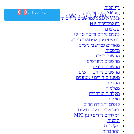
דף הבית
סל קניות
0
0
AirTag - תג איתור
התחברות \ הרשמה
SSD NVMe למחשבים נייחים וניידים
דיו למדפסות HP
טבלטים
כוננים ניידים ודיסק און קי
כרטיסי מסך למחשבי גיימינג
מארזים למחשבי גיימינג
מדפסות
מחשבי גיימינג
מחשבים מחודשים
מחשבים ניידים
מחשבים נייחים חדשים
מטענים ניידים+ מטענים
מסכים
מצלמות
מקלדות ועכברים
סוללות
פנסים ותאורת חרום
ציוד נלווה כבלים תיקים
רמקולים ניידים+ נגן MP3
תוכנות
תקשורת
התחברות