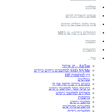
סוללות
פנסים ותאורת חרום
ציוד נלווה כבלים תיקים
רמקולים ניידים+ נגן MP3
תוכנות
תקשורת
עוד...
AirTag - תג איתור
SSD NVMe למחשבים נייחים וניידים
דיו למדפסות HP
טבלטים
כוננים ניידים ודיסק און קי
כרטיסי מסך למחשבי גיימינג
מארזים למחשבי גיימינג
מדפסות
מחשבי גיימינג
מחשבים מחודשים
מחשבים ניידים