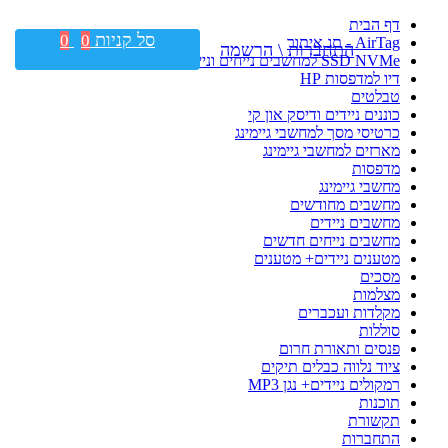
דף הבית
סל קניות
0
0
AirTag - תג איתור
התחברות \ הרשמה
SSD NVMe למחשבים נייחים וניידים
דיו למדפסות HP
טבלטים
כוננים ניידים ודיסק און קי
כרטיסי מסך למחשבי גיימינג
מארזים למחשבי גיימינג
מדפסות
מחשבי גיימינג
מחשבים מחודשים
מחשבים ניידים
מחשבים נייחים חדשים
מטענים ניידים+ מטענים
מסכים
מצלמות
מקלדות ועכברים
סוללות
פנסים ותאורת חרום
ציוד נלווה כבלים תיקים
רמקולים ניידים+ נגן MP3
תוכנות
תקשורת
התחברות