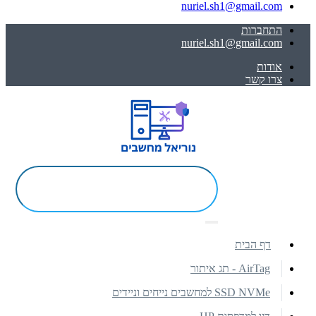
nuriel.sh1@gmail.com
התחברות
nuriel.sh1@gmail.com
אודות
צרו קשר
דף הבית
AirTag - תג איתור
SSD NVMe למחשבים נייחים וניידים