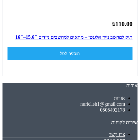
₪110.00
תיק למחשב נייד אלגנטי – מתאים למחשבים ניידים 15.6″–16″
הוספה לסל
אודות
אודות
nuriel.sh1@gmail.com
0505492178
שירות לקוחות
צרו קשר