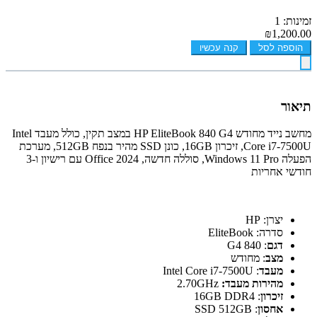
זמינות: 1
₪1,200.00
הוספה לסל
קנה עכשיו
תיאור
מחשב נייד מחודש HP EliteBook 840 G4 במצב תקין, כולל מעבד Intel
Core i7-7500U, זיכרון 16GB, כונן SSD מהיר בנפח 512GB, מערכת
הפעלה Windows 11 Pro, סוללה חדשה, Office 2024 עם רישיון ו-3
חודשי אחריות
יצרן: HP
סדרה: EliteBook
דגם
: 840 G4
מצב
: מחודש
מעבד
: Intel Core i7-7500U
מהירות מעבד:
2.70GHz
זיכרון
: 16GB DDR4
אחסון
: SSD 512GB