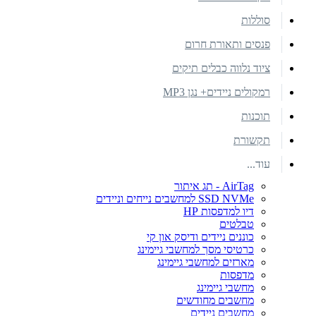
סוללות
פנסים ותאורת חרום
ציוד נלווה כבלים תיקים
רמקולים ניידים+ נגן MP3
תוכנות
תקשורת
עוד...
AirTag - תג איתור
SSD NVMe למחשבים נייחים וניידים
דיו למדפסות HP
טבלטים
כוננים ניידים ודיסק און קי
כרטיסי מסך למחשבי גיימינג
מארזים למחשבי גיימינג
מדפסות
מחשבי גיימינג
מחשבים מחודשים
מחשבים ניידים