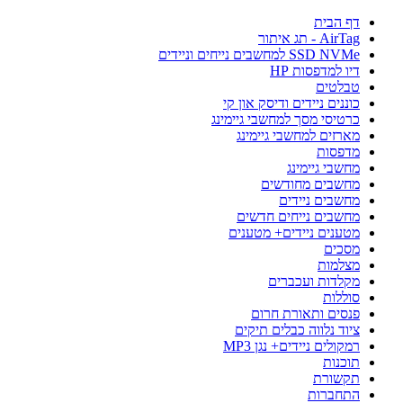
דף הבית
AirTag - תג איתור
SSD NVMe למחשבים נייחים וניידים
דיו למדפסות HP
טבלטים
כוננים ניידים ודיסק און קי
כרטיסי מסך למחשבי גיימינג
מארזים למחשבי גיימינג
מדפסות
מחשבי גיימינג
מחשבים מחודשים
מחשבים ניידים
מחשבים נייחים חדשים
מטענים ניידים+ מטענים
מסכים
מצלמות
מקלדות ועכברים
סוללות
פנסים ותאורת חרום
ציוד נלווה כבלים תיקים
רמקולים ניידים+ נגן MP3
תוכנות
תקשורת
התחברות