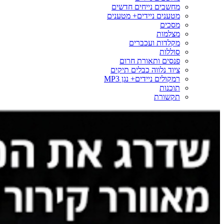
מחשבים נייחים חדשים
מטענים ניידים+ מטענים
מסכים
מצלמות
מקלדות ועכברים
סוללות
פנסים ותאורת חרום
ציוד נלווה כבלים תיקים
רמקולים ניידים+ נגן MP3
תוכנות
תקשורת