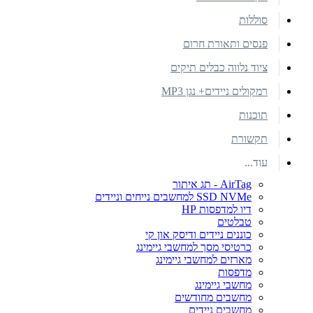
סוללות
פנסים ותאורת חרום
ציוד נלווה כבלים תיקים
רמקולים ניידים+ נגן MP3
תוכנות
תקשורת
עוד...
AirTag - תג איתור
SSD NVMe למחשבים נייחים וניידים
דיו למדפסות HP
טבלטים
כוננים ניידים ודיסק און קי
כרטיסי מסך למחשבי גיימינג
מארזים למחשבי גיימינג
מדפסות
מחשבי גיימינג
מחשבים מחודשים
מחשבים ניידים