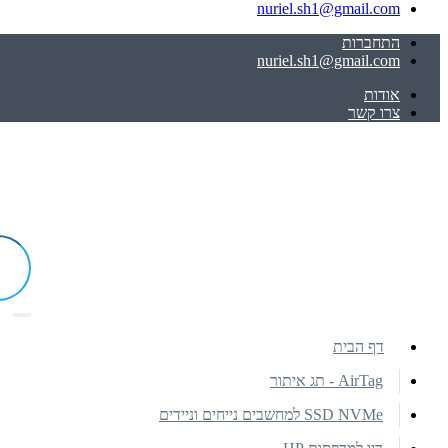
nuriel.sh1@gmail.com
התחברות
nuriel.sh1@gmail.com
אודות
צרו קשר
דף הבית
AirTag - תג איתור
SSD NVMe למחשבים נייחים וניידים