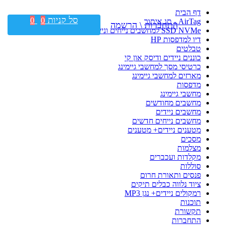
דף הבית
סל קניות
0
0
AirTag - תג איתור
התחברות \ הרשמה
SSD NVMe למחשבים נייחים וניידים
דיו למדפסות HP
טבלטים
כוננים ניידים ודיסק און קי
כרטיסי מסך למחשבי גיימינג
מארזים למחשבי גיימינג
מדפסות
מחשבי גיימינג
מחשבים מחודשים
מחשבים ניידים
מחשבים נייחים חדשים
מטענים ניידים+ מטענים
מסכים
מצלמות
מקלדות ועכברים
סוללות
פנסים ותאורת חרום
ציוד נלווה כבלים תיקים
רמקולים ניידים+ נגן MP3
תוכנות
תקשורת
התחברות