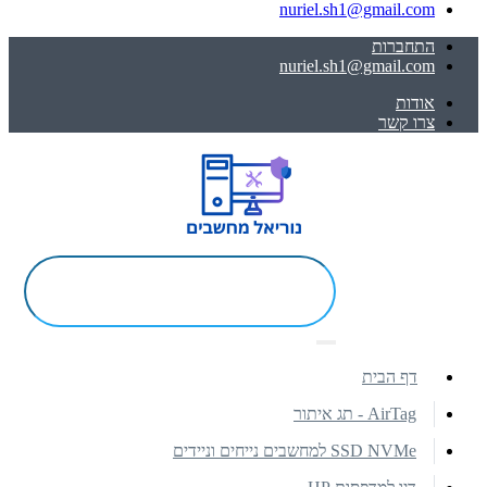
nuriel.sh1@gmail.com
התחברות
nuriel.sh1@gmail.com
אודות
צרו קשר
דף הבית
AirTag - תג איתור
SSD NVMe למחשבים נייחים וניידים