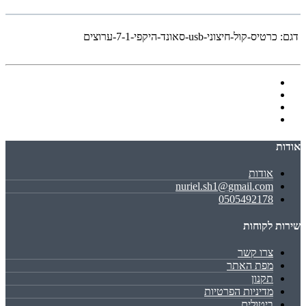
דגם:
כרטיס-קול-חיצוני-usb-סאונד-היקפי-7-1-ערוצים
אודות
אודות
nuriel.sh1@gmail.com
0505492178
שירות לקוחות
צרו קשר
מפת האתר
תקנון
מדיניות הפרטיות
ביטולים