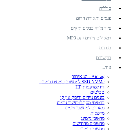
סוללות
פנסים ותאורת חרום
ציוד נלווה כבלים תיקים
רמקולים ניידים+ נגן MP3
תוכנות
תקשורת
עוד...
AirTag - תג איתור
SSD NVMe למחשבים נייחים וניידים
דיו למדפסות HP
טבלטים
כוננים ניידים ודיסק און קי
כרטיסי מסך למחשבי גיימינג
מארזים למחשבי גיימינג
מדפסות
מחשבי גיימינג
מחשבים מחודשים
מחשבים ניידים