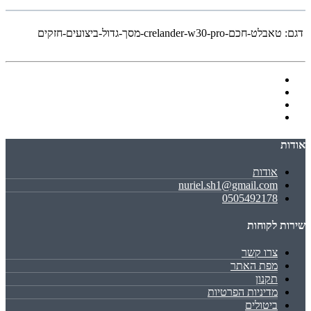
דגם:
טאבלט-חכם-crelander-w30-pro-מסך-גדול-ביצועים-חזקים
אודות
אודות
nuriel.sh1@gmail.com
0505492178
שירות לקוחות
צרו קשר
מפת האתר
תקנון
מדיניות הפרטיות
ביטולים