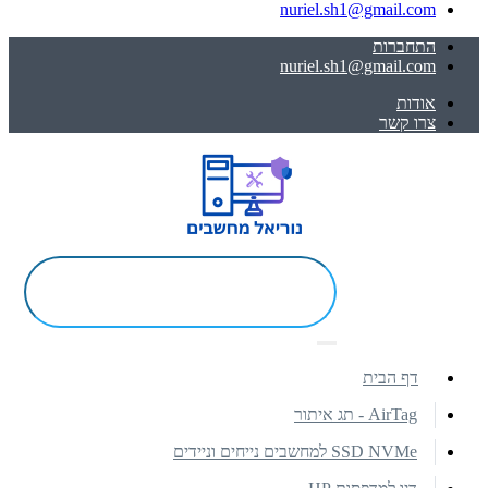
nuriel.sh1@gmail.com
התחברות
nuriel.sh1@gmail.com
אודות
צרו קשר
דף הבית
AirTag - תג איתור
SSD NVMe למחשבים נייחים וניידים