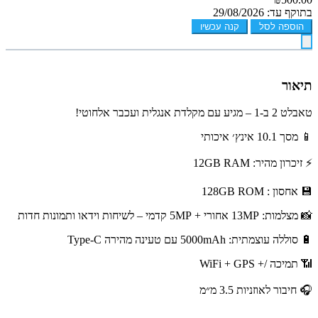
בתוקף עד: 29/08/2026
הוספה לסל
קנה עכשיו
תיאור
טאבלט 2 ב-1 – מגיע עם מקלדת אנגלית ועכבר אלחוטי!
📱 מסך 10.1 אינץ׳ איכותי
⚡ זיכרון מהיר: 12GB RAM
💾 אחסון : 128GB ROM
📸 מצלמות: 13MP אחורי + 5MP קדמי – לשיחות וידאו ותמונות חדות
🔋 סוללה עוצמתית: 5000mAh עם טעינה מהירה Type-C
📶 תמיכה /+ WiFi + GPS
🎧 חיבור לאוזניות 3.5 מ״מ