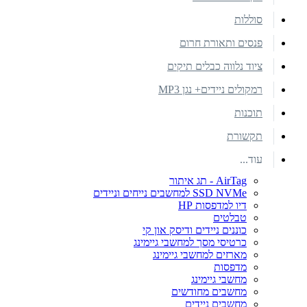
סוללות
פנסים ותאורת חרום
ציוד נלווה כבלים תיקים
רמקולים ניידים+ נגן MP3
תוכנות
תקשורת
עוד...
AirTag - תג איתור
SSD NVMe למחשבים נייחים וניידים
דיו למדפסות HP
טבלטים
כוננים ניידים ודיסק און קי
כרטיסי מסך למחשבי גיימינג
מארזים למחשבי גיימינג
מדפסות
מחשבי גיימינג
מחשבים מחודשים
מחשבים ניידים