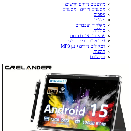
מחשבים נייחים חדשים
מטענים ניידים+ מטענים
מסכים
מצלמות
מקלדות ועכברים
סוללות
פנסים ותאורת חרום
ציוד נלווה כבלים תיקים
רמקולים ניידים+ נגן MP3
תוכנות
תקשורת