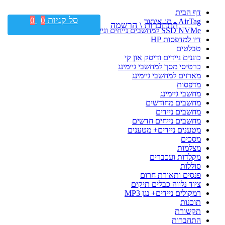
דף הבית
סל קניות
0
0
AirTag - תג איתור
התחברות \ הרשמה
SSD NVMe למחשבים נייחים וניידים
דיו למדפסות HP
טבלטים
כוננים ניידים ודיסק און קי
כרטיסי מסך למחשבי גיימינג
מארזים למחשבי גיימינג
מדפסות
מחשבי גיימינג
מחשבים מחודשים
מחשבים ניידים
מחשבים נייחים חדשים
מטענים ניידים+ מטענים
מסכים
מצלמות
מקלדות ועכברים
סוללות
פנסים ותאורת חרום
ציוד נלווה כבלים תיקים
רמקולים ניידים+ נגן MP3
תוכנות
תקשורת
התחברות