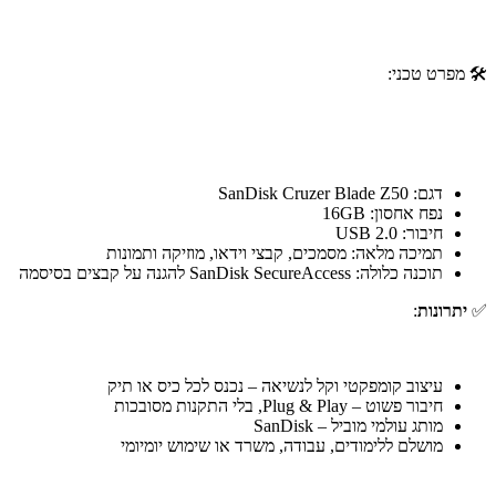
🛠 מפרט טכני:
דגם: SanDisk Cruzer Blade Z50
נפח אחסון: ‎16GB
חיבור: USB 2.0
תמיכה מלאה: מסמכים, קבצי וידאו, מוזיקה ותמונות
תוכנה כלולה: SanDisk SecureAccess להגנה על קבצים בסיסמה
✅
יתרונות
:
עיצוב קומפקטי וקל לנשיאה – נכנס לכל כיס או תיק
חיבור פשוט – Plug & Play, בלי התקנות מסובכות
מותג עולמי מוביל – SanDisk
מושלם ללימודים, עבודה, משרד או שימוש יומיומי