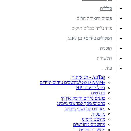
סוללות
פנסים ותאורת חרום
ציוד נלווה כבלים תיקים
רמקולים ניידים+ נגן MP3
תוכנות
תקשורת
עוד...
AirTag - תג איתור
SSD NVMe למחשבים נייחים וניידים
דיו למדפסות HP
טבלטים
כוננים ניידים ודיסק און קי
כרטיסי מסך למחשבי גיימינג
מארזים למחשבי גיימינג
מדפסות
מחשבי גיימינג
מחשבים מחודשים
מחשבים ניידים