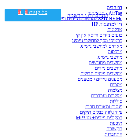
דף הבית
סל קניות
0
0
AirTag - תג איתור
התחברות \ הרשמה
SSD NVMe למחשבים נייחים וניידים
דיו למדפסות HP
טבלטים
כוננים ניידים ודיסק און קי
כרטיסי מסך למחשבי גיימינג
מארזים למחשבי גיימינג
מדפסות
מחשבי גיימינג
מחשבים מחודשים
מחשבים ניידים
מחשבים נייחים חדשים
מטענים ניידים+ מטענים
מסכים
מצלמות
מקלדות ועכברים
סוללות
פנסים ותאורת חרום
ציוד נלווה כבלים תיקים
רמקולים ניידים+ נגן MP3
תוכנות
תקשורת
התחברות