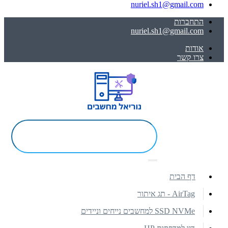
nuriel.sh1@gmail.com
התחברות
nuriel.sh1@gmail.com
אודות
צרו קשר
דף הבית
AirTag - תג איתור
SSD NVMe למחשבים נייחים וניידים