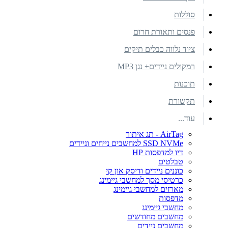
סוללות
פנסים ותאורת חרום
ציוד נלווה כבלים תיקים
רמקולים ניידים+ נגן MP3
תוכנות
תקשורת
עוד...
AirTag - תג איתור
SSD NVMe למחשבים נייחים וניידים
דיו למדפסות HP
טבלטים
כוננים ניידים ודיסק און קי
כרטיסי מסך למחשבי גיימינג
מארזים למחשבי גיימינג
מדפסות
מחשבי גיימינג
מחשבים מחודשים
מחשבים ניידים