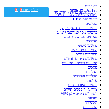
דף הבית
סל קניות
0
0
AirTag - תג איתור
התחברות \ הרשמה
SSD NVMe למחשבים נייחים וניידים
דיו למדפסות HP
טבלטים
כוננים ניידים ודיסק און קי
כרטיסי מסך למחשבי גיימינג
מארזים למחשבי גיימינג
מדפסות
מחשבי גיימינג
מחשבים מחודשים
מחשבים ניידים
מחשבים נייחים חדשים
מטענים ניידים+ מטענים
מסכים
מצלמות
מקלדות ועכברים
סוללות
פנסים ותאורת חרום
ציוד נלווה כבלים תיקים
רמקולים ניידים+ נגן MP3
תוכנות
תקשורת
התחברות