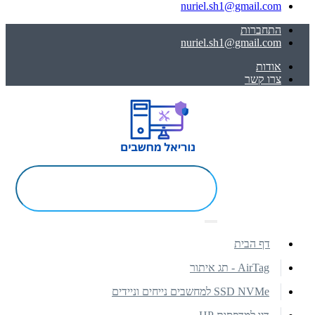
nuriel.sh1@gmail.com
התחברות
nuriel.sh1@gmail.com
אודות
צרו קשר
דף הבית
AirTag - תג איתור
SSD NVMe למחשבים נייחים וניידים