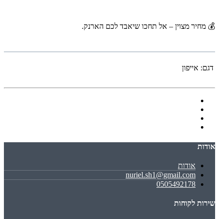
💰 מחיר מצוין – אל תחכו שיאבד לכם הארנק.
דגם:
אייפון
אודות
אודות
nuriel.sh1@gmail.com
0505492178
שירות לקוחות