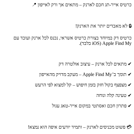
כרטיס אייר-תג חכם לארנק – מתאים אך ורק לאייפון 📍
🔒 לא מאבדים יותר את הארנק!
כרטיס דק במיוחד בצורת כרטיס אשראי, נכנס לכל ארנק ועובד עם
Apple Find My (iOS בלבד).
✔ מתאים לכל ארנק – עיצוב אולטרה דק
✔ תומך ב־Apple Find My – מעקב מדויק מהאייפון
✔ מצפצף בקול חזק בזמן חיפוש – קל למצוא לפי הרעש
✔ טעינה קלה ונוחה
✔ פתרון חכם ואסתטי במקום אייר-טאג עגול
💳 פשוט מכניסים לארנק – ותמיד יודעים איפה הוא נמצא!