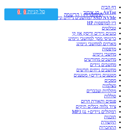
דף הבית
סל קניות
0
0
AirTag - תג איתור
התחברות \ הרשמה
SSD NVMe למחשבים נייחים וניידים
דיו למדפסות HP
טבלטים
כוננים ניידים ודיסק און קי
כרטיסי מסך למחשבי גיימינג
מארזים למחשבי גיימינג
מדפסות
מחשבי גיימינג
מחשבים מחודשים
מחשבים ניידים
מחשבים נייחים חדשים
מטענים ניידים+ מטענים
מסכים
מצלמות
מקלדות ועכברים
סוללות
פנסים ותאורת חרום
ציוד נלווה כבלים תיקים
רמקולים ניידים+ נגן MP3
תוכנות
תקשורת
התחברות