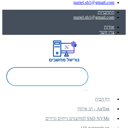
nuriel.sh1@gmail.com
התחברות
nuriel.sh1@gmail.com
אודות
צרו קשר
דף הבית
AirTag - תג איתור
SSD NVMe למחשבים נייחים וניידים