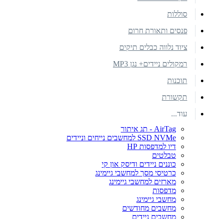
סוללות
פנסים ותאורת חרום
ציוד נלווה כבלים תיקים
רמקולים ניידים+ נגן MP3
תוכנות
תקשורת
עוד...
AirTag - תג איתור
SSD NVMe למחשבים נייחים וניידים
דיו למדפסות HP
טבלטים
כוננים ניידים ודיסק און קי
כרטיסי מסך למחשבי גיימינג
מארזים למחשבי גיימינג
מדפסות
מחשבי גיימינג
מחשבים מחודשים
מחשבים ניידים